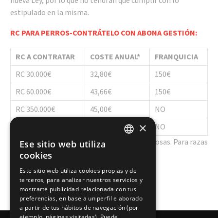
estipulado en la misma.
RC PARA PERROS-CONTRÁTELO CON ABONA GESTIÓN:
RC A CONTRATAR
COSTE ANUAL*
FRANQUICIA
RC 30.000€
32,80€
150€
RC 60.000€
43,66€
150€
RC 350.000€
45,00€
NO
×
RC 400.000€
49,00€
NO
*Precios correspondientes a razas no peligrosas. Para razas
Ese sitio web utiliza
SPANISH
peligrosas, puede consultarnos precios.
cookies
SPANISH
Este sitio web utiliza cookies propias y de
terceros, para analizar nuestros servicios y
mostrarte publicidad relacionada con tus
preferencias, en base a un perfil elaborado
a partir de tus hábitos de navegación (por
ejemplo, páginas visitadas). Puede