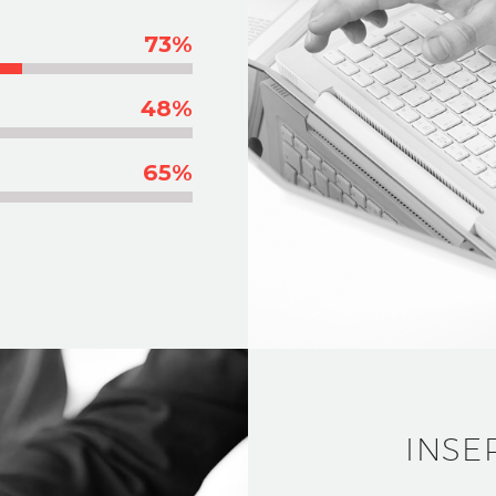
73%
48%
65%
INSE