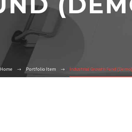
UND (DEM
Home
Portfolio Item
Industrial Growth Fund (Demo