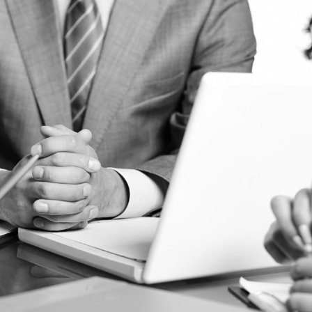
MARCUS FIELDS
Marketing Manager
 theme was optimised to get the best
sults. Tested with pagespeed insights
delivers even better results with super
ache &amp; minification.