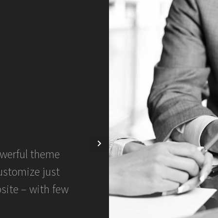
werful theme
This powerful
ustomize just
performance re
site – with few
&amp; co., it 
c