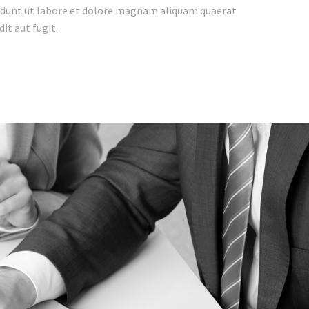
ncidunt ut labore et dolore magnam aliquam quaerat
t aut fugit.