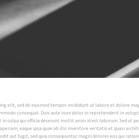
ing elit, sed do eiusmod tempor incididunt ut labore et dolore ma
ommodo consequat. Duis aute irure dolor in reprehenderit in volupta
in culpa qui officia deserunt mollit anim id est laborum. Sed ut p
riam, eaque ipsa quae ab illo inventore veritatis et quasi archit
odit aut fugit, sed quia consequuntur magni dolores eos qui rati