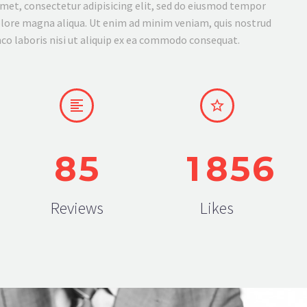
met, consectetur adipisicing elit, sed do eiusmod tempor
dolore magna aliqua. Ut enim ad minim veniam, quis nostrud
co laboris nisi ut aliquip ex ea commodo consequat.




8
5
1
8
5
6
Reviews
Likes