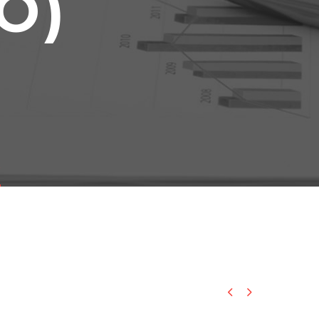
O)
)

